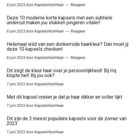
8 juni 2023
door
KapselsVoorHaar
Reageer
Deze 10 moderne korte kapsels met een subtiele
undercut maken jou stukken jongeren vitaler!
8 juni 2023
door
KapselsVoorHaar
Reageer
Helemaal wild van een donkerrode haarkleur? Dan moet jij
deze 10 kapsels checken!
8 juni 2023
door
KapselsVoorHaar
Reageer
Dit zegt de kleur haar over je persoonlijkheid! Bij mij
klopte het! Bij jou ook?
7 juni 2023
door
KapselsVoorHaar
Met dit kapsel creëer je dat je haar dikker en voller lijkt
7 juni 2023
door
KapselsVoorHaar
Dit zijn de 3 meest populaire kapsels voor de zomer van
2023
7 juni 2023
door
KapselsVoorHaar