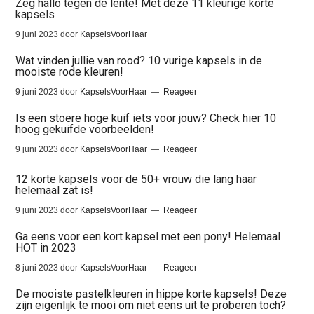
Zeg hallo tegen de lente! Met deze 11 kleurige korte
kapsels
9 juni 2023
door
KapselsVoorHaar
Wat vinden jullie van rood? 10 vurige kapsels in de
mooiste rode kleuren!
9 juni 2023
door
KapselsVoorHaar
Reageer
Is een stoere hoge kuif iets voor jouw? Check hier 10
hoog gekuifde voorbeelden!
9 juni 2023
door
KapselsVoorHaar
Reageer
12 korte kapsels voor de 50+ vrouw die lang haar
helemaal zat is!
9 juni 2023
door
KapselsVoorHaar
Reageer
Ga eens voor een kort kapsel met een pony! Helemaal
HOT in 2023
8 juni 2023
door
KapselsVoorHaar
Reageer
De mooiste pastelkleuren in hippe korte kapsels! Deze
zijn eigenlijk te mooi om niet eens uit te proberen toch?