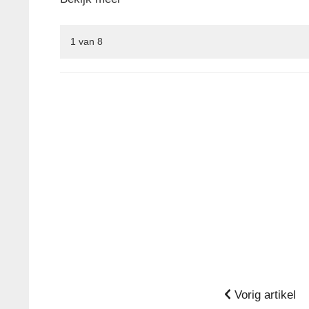
1
van
8
Vorig artikel