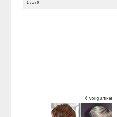
1
van
6
Vorig artikel